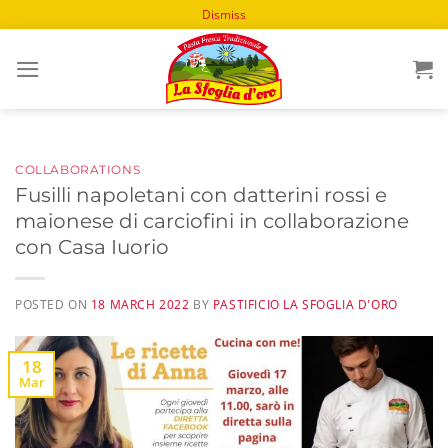
Dismiss
Skip
to
content
COLLABORATIONS
Fusilli napoletani con datterini rossi e
maionese di carciofini in collaborazione
con Casa Iuorio
POSTED ON
18 MARCH 2022
BY
PASTIFICIO LA SFOGLIA D'ORO
18
Mar