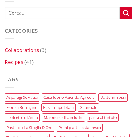
CATEGORIES
Collaborations
(3)
Recipes
(41)
TAGS
Asparagi Selvatici
Casa Iuorio Azienda Agricola
Datterini rossi
Fiori di Borragine
Fusilli napoletani
Guanciale
Le ricette di Anna
Maionese di carciofini
pasta al tartufo
Pastificio La Sfoglia D'Oro
Primi piatti pasta fresca