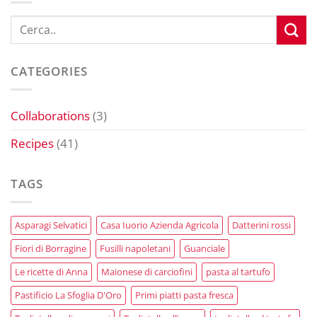
CATEGORIES
Collaborations
(3)
Recipes
(41)
TAGS
Asparagi Selvatici
Casa Iuorio Azienda Agricola
Datterini rossi
Fiori di Borragine
Fusilli napoletani
Guanciale
Le ricette di Anna
Maionese di carciofini
pasta al tartufo
Pastificio La Sfoglia D'Oro
Primi piatti pasta fresca