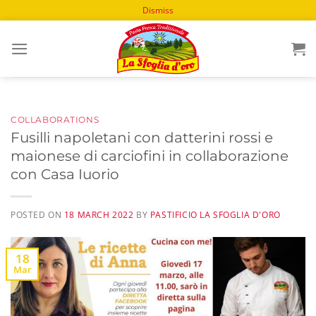
Dismiss
Skip
to
content
COLLABORATIONS
Fusilli napoletani con datterini rossi e
maionese di carciofini in collaborazione
con Casa Iuorio
POSTED ON
18 MARCH 2022
BY
PASTIFICIO LA SFOGLIA D'ORO
18
Mar