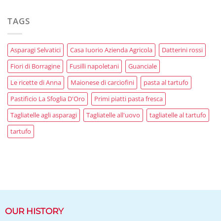
TAGS
Asparagi Selvatici
Casa Iuorio Azienda Agricola
Datterini rossi
Fiori di Borragine
Fusilli napoletani
Guanciale
Le ricette di Anna
Maionese di carciofini
pasta al tartufo
Pastificio La Sfoglia D'Oro
Primi piatti pasta fresca
Tagliatelle agli asparagi
Tagliatelle all'uovo
tagliatelle al tartufo
tartufo
OUR HISTORY