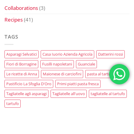
Collaborations
(3)
Recipes
(41)
TAGS
Asparagi Selvatici
Casa Iuorio Azienda Agricola
Datterini rossi
Fiori di Borragine
Fusilli napoletani
Guanciale
Le ricette di Anna
Maionese di carciofini
pasta al tartufo
Pastificio La Sfoglia D'Oro
Primi piatti pasta fresca
Tagliatelle agli asparagi
Tagliatelle all'uovo
tagliatelle al tartufo
tartufo