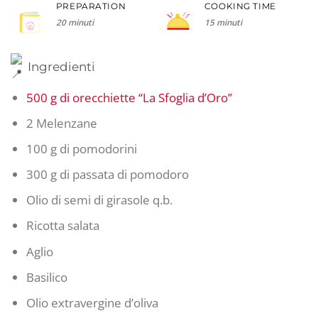
PREPARATION
COOKING TIME
20 minuti
15 minuti
Ingredienti
500 g di orecchiette “La Sfoglia d’Oro”
2 Melenzane
100 g di pomodorini
300 g di passata di pomodoro
Olio di semi di girasole q.b.
Ricotta salata
Aglio
Basilico
Olio extravergine d’oliva