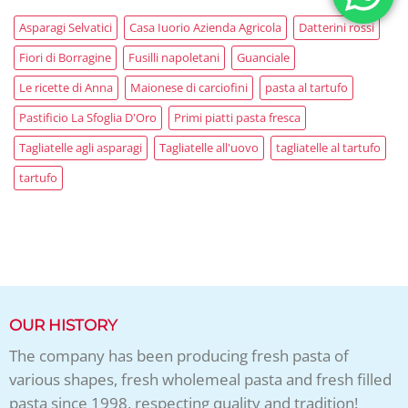
Asparagi Selvatici
Casa Iuorio Azienda Agricola
Datterini rossi
Fiori di Borragine
Fusilli napoletani
Guanciale
Le ricette di Anna
Maionese di carciofini
pasta al tartufo
Pastificio La Sfoglia D'Oro
Primi piatti pasta fresca
Tagliatelle agli asparagi
Tagliatelle all'uovo
tagliatelle al tartufo
tartufo
OUR HISTORY
The company has been producing fresh pasta of
various shapes, fresh wholemeal pasta and fresh filled
pasta since 1998, respecting quality and tradition!