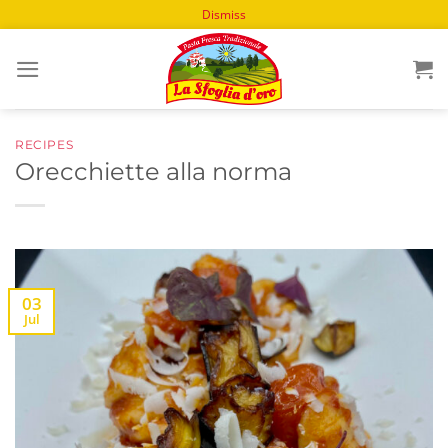
Dismiss
Skip
to
content
RECIPES
Orecchiette alla norma
03
Jul