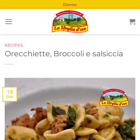
Dismiss
Skip
to
content
RECIPES
Orecchiette, Broccoli e salsiccia
18
Dec