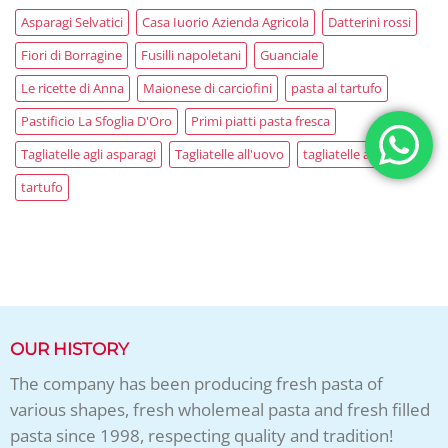
Asparagi Selvatici
Casa Iuorio Azienda Agricola
Datterini rossi
Fiori di Borragine
Fusilli napoletani
Guanciale
Le ricette di Anna
Maionese di carciofini
pasta al tartufo
Pastificio La Sfoglia D'Oro
Primi piatti pasta fresca
Tagliatelle agli asparagi
Tagliatelle all'uovo
tagliatelle al tartufo
tartufo
OUR HISTORY
The company has been producing fresh pasta of
various shapes, fresh wholemeal pasta and fresh filled
pasta since 1998, respecting quality and tradition!