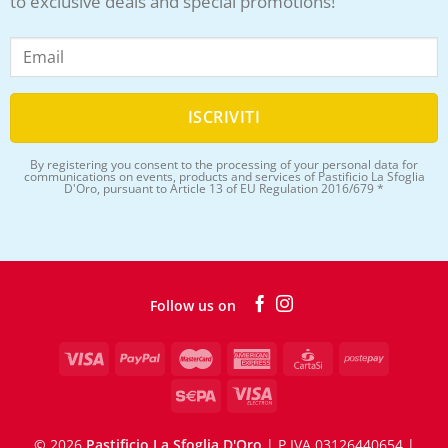
to exclusive deals and special promotions!
By registering you consent to the processing of your personal data for
communications on events, products and services of Pastificio La Sfoglia
D'Oro, pursuant to Article 13 of EU Regulation 2016/679 *
Follow us on
©
2026
Pastificio La Sfoglia D'Oro
| P.IVA 03126440654 |