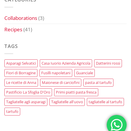
Collaborations
(3)
Recipes
(41)
TAGS
Asparagi Selvatici
Casa Iuorio Azienda Agricola
Datterini rossi
Fiori di Borragine
Fusilli napoletani
Guanciale
Le ricette di Anna
Maionese di carciofini
pasta al tartufo
Pastificio La Sfoglia D'Oro
Primi piatti pasta fresca
Tagliatelle agli asparagi
Tagliatelle all'uovo
tagliatelle al tartufo
tartufo