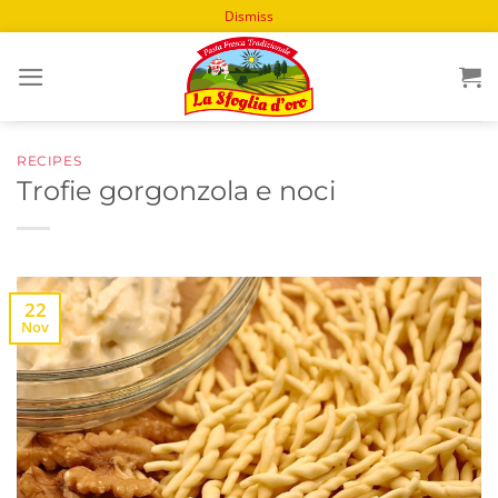
Dismiss
Skip
to
content
RECIPES
Trofie gorgonzola e noci
22
Nov