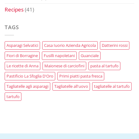
Recipes
(41)
TAGS
Asparagi Selvatici
Casa Iuorio Azienda Agricola
Datterini rossi
Fiori di Borragine
Fusilli napoletani
Guanciale
Le ricette di Anna
Maionese di carciofini
pasta al tartufo
Pastificio La Sfoglia D'Oro
Primi piatti pasta fresca
Tagliatelle agli asparagi
Tagliatelle all'uovo
tagliatelle al tartufo
tartufo