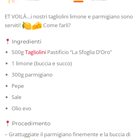
ET VOILÀ…i nostri tagliolini limone e parmigiano sono
serviti!
Come farli?
Ingredienti
500g
Tagliolini
Pastificio “La Sfoglia D’Oro”
1 limone (buccia e succo)
300g parmigiano
Pepe
Sale
Olio evo
Procedimento
– Grattuggiate il parmigiano finemente e la buccia di