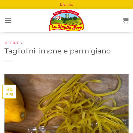
Dismiss
Skip
to
content
RECIPES
Tagliolini limone e parmigiano
30
Aug