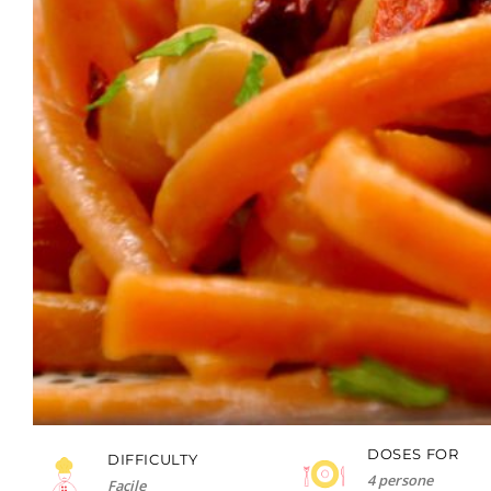
DOSES FOR
DIFFICULTY
4 persone
Facile