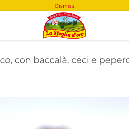
Dismiss
sco, con baccalà, ceci e peper