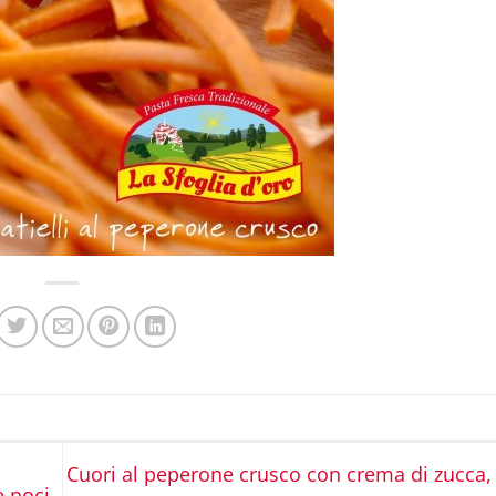
Cuori al peperone crusco con crema di zucca
e noci