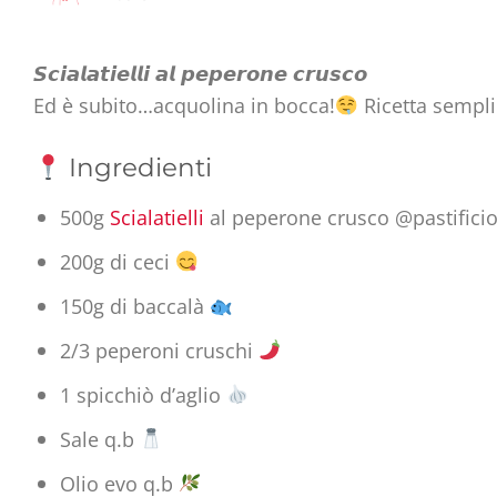
𝙎𝙘𝙞𝙖𝙡𝙖𝙩𝙞𝙚𝙡𝙡𝙞 𝙖𝙡 𝙥𝙚𝙥𝙚𝙧𝙤𝙣𝙚 𝙘𝙧𝙪𝙨𝙘𝙤
Ed è subito…acquolina in bocca!
Ricetta sempli
Ingredienti
500g
Scialatielli
al peperone crusco @pastificio
200g di ceci
150g di baccalà
2/3 peperoni cruschi
1 spicchiò d’aglio
Sale q.b
Olio evo q.b