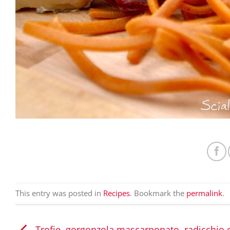
This entry was posted in
Recipes
. Bookmark the
permalink
.
Trofie, gorgonzola mascarponato, radicchio 