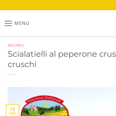
Skip
to
MENU
content
RECIPES
Scialatielli al peperone cru
cruschi
16
Feb